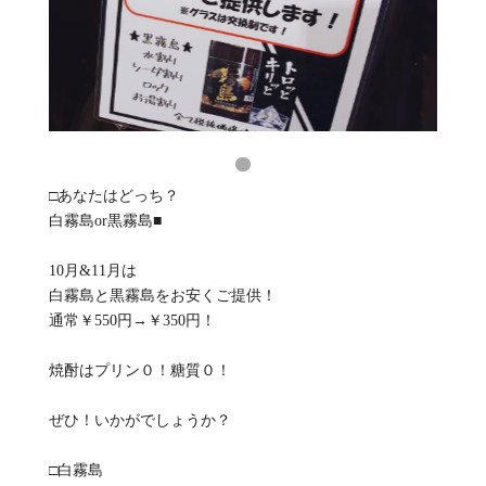
□あなたはどっち？
白霧島or黒霧島■
10月&11月は
白霧島と黒霧島をお安くご提供！
通常￥550円→￥350円！
焼酎はプリン０！糖質０！
ぜひ！いかがでしょうか？
□白霧島