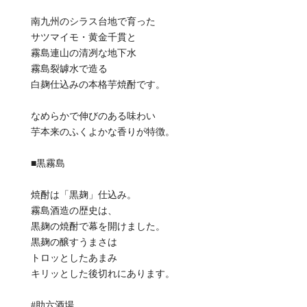
南九州のシラス台地で育った
サツマイモ・黄金千貫と
霧島連山の清冽な地下水
霧島裂罅水で造る
白麹仕込みの本格芋焼酎です。
なめらかで伸びのある味わい
芋本来のふくよかな香りが特徴。
■黒霧島
焼酎は「黒麹」仕込み。
霧島酒造の歴史は、
黒麹の焼酎で幕を開けました。
黒麹の醸すうまさは
トロッとしたあまみ
キリッとした後切れにあります。
#助六酒場