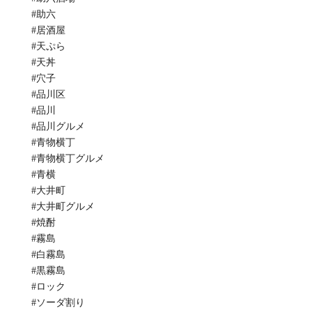
#助六
#居酒屋
#天ぷら
#天丼
#穴子
#品川区
#品川
#品川グルメ
#青物横丁
#青物横丁グルメ
#青横
#大井町
#大井町グルメ
#焼酎
#霧島
#白霧島
#黒霧島
#ロック
#ソーダ割り