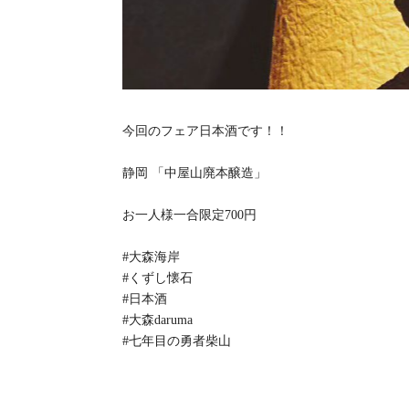
今回のフェア日本酒です！！
静岡 「中屋山廃本醸造」
お一人様一合限定700円
#大森海岸
#くずし懐石
#日本酒
#大森daruma
#七年目の勇者柴山