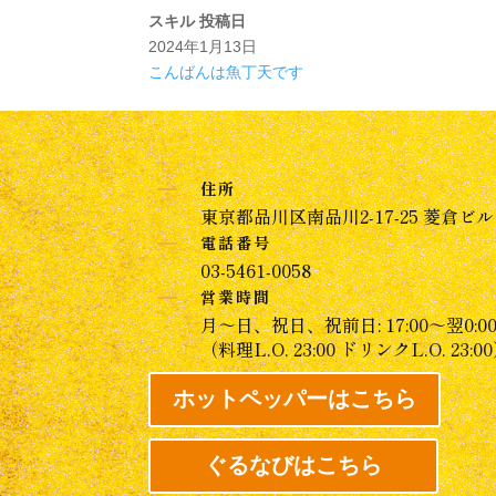
スキル
投稿日
2024年1月13日
こんばんは魚丁天です
K
住所
東京都品川区南品川2-17-25 菱倉ビル 
K
電話番号
03-5461-0058
K
営業時間
月～日、祝日、祝前日: 17:00～翌0:0
（料理L.O. 23:00 ドリンクL.O. 23:0
ホットペッパーはこちら
ぐるなびはこちら