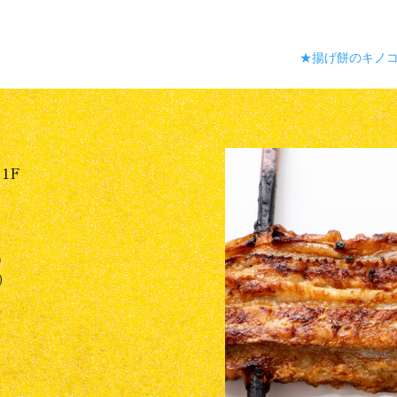
★揚げ餅のキノ
1F
0
0）