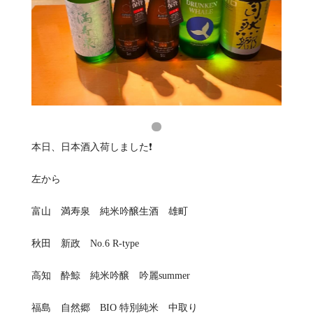
本日、日本酒入荷しました❗️
左から
富山 満寿泉 純米吟醸生酒 雄町
秋田 新政 No.6 R-type
高知 酔鯨 純米吟醸 吟麗summer
福島 自然郷 BIO 特別純米 中取り