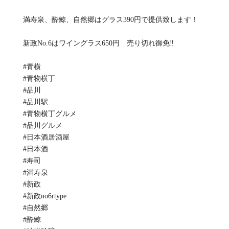
満寿泉、酔鯨、自然郷はグラス390円で提供致します！
新政No.6はワイングラス650円 売り切れ御免‼️
#青横
#青物横丁
#品川
#品川駅
#青物横丁グルメ
#品川グルメ
#日本酒居酒屋
#日本酒
#寿司
#満寿泉
#新政
#新政no6rtype
#自然郷
#酔鯨