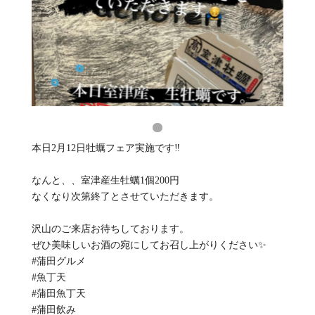
本日2月12日牡蠣フェア実施です‼️
なんと、、室津産生牡蠣1個200円
なくなり次第終了とさせていただきます。
沢山のご来店お待ちしております。
ぜひ美味しいお酒の宛にしてお召し上がりください✨
#蒲田グルメ
#魚丁天
#蒲田魚丁天
#蒲田飲み