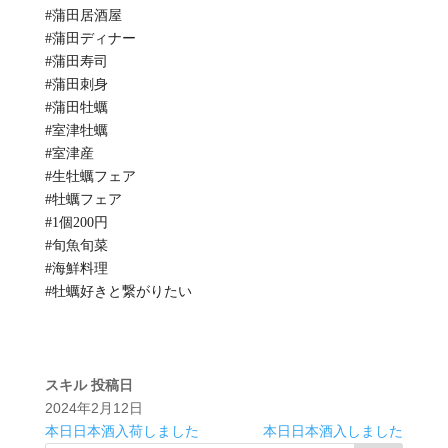
#蒲田居酒屋
#蒲田ディナー
#蒲田寿司
#蒲田刺身
#蒲田牡蠣
#室津牡蠣
#室津産
#生牡蠣フェア
#牡蠣フェア
#1個200円
#旬魚旬菜
#海鮮料理
#牡蠣好きと繋がりたい
スキル
投稿日
2024年2月12日
本日日本酒入荷しました
本日日本酒入しました