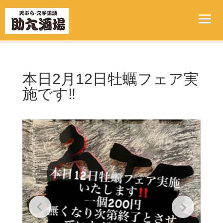
本日2月12日牡蠣フェア実
施です‼️