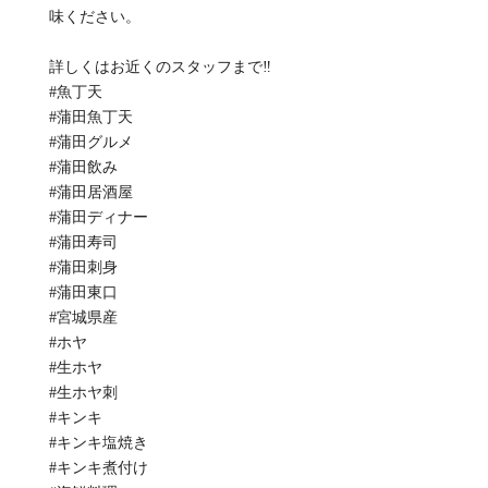
味ください。
詳しくはお近くのスタッフまで‼️
#魚丁天
#蒲田魚丁天
#蒲田グルメ
#蒲田飲み
#蒲田居酒屋
#蒲田ディナー
#蒲田寿司
#蒲田刺身
#蒲田東口
#宮城県産
#ホヤ
#生ホヤ
#生ホヤ刺
#キンキ
#キンキ塩焼き
#キンキ煮付け