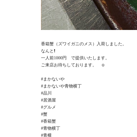
香箱蟹（ズワイガニのメス）入荷しました。
なんと❗️
一人前1000円 で提供いたします。
ご来店お待ちしております。 ☺️
#まかないや
#まかないや青物横丁
#品川
#居酒屋
#グルメ
#蟹
#香箱蟹
#青物横丁
#青横