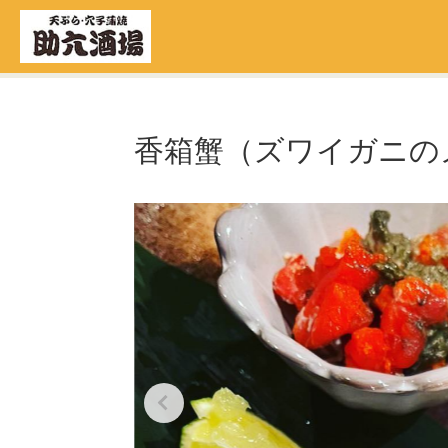
香箱蟹（ズワイガニの